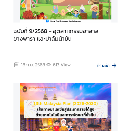
ฉบับที่ 9/2568 - อุตสาหกรรมฮาลาล
ยางพารา และปาล์มน้ามัน
18 ก.ย. 2568
613
View
อ่านต่อ