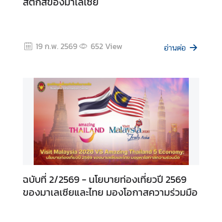
สติกส์ของมาเลเซีย
e
s
)
19 ก.พ. 2569
652
View
อ่านต่อ
ศู
น
ย์
ข้
อ
มู
ล
เ
พื่
อ
ฉบับที่ 2/2569 - นโยบายท่องเที่ยวปี 2569
ธุ
ของมาเลเซียและไทย มองโอกาสความร่วมมือ
ร
กิ
จ