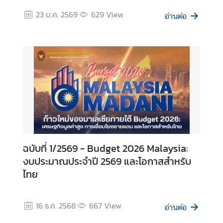
ไ
23 ม.ค. 2569
629
View
อ่านต่อ
ท
ย
ใ
น
ม
า
เ
ล
เ
ซี
ย
ฉบับที่ 1/2569 - Budget 2026 Malaysia:
(
งบประมาณประจำปี 2569 และโอกาสสำหรับ
B
ไทย
I
C
)
16 ธ.ค. 2568
667
View
อ่านต่อ