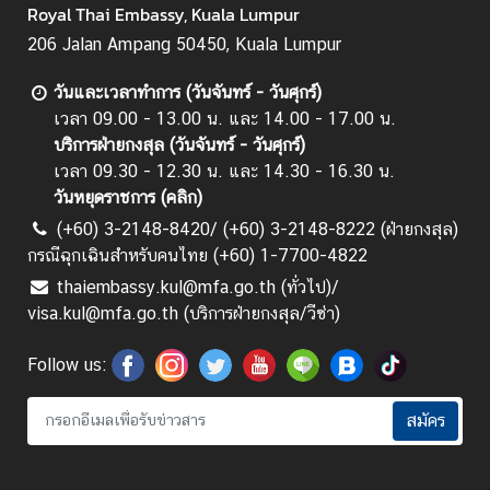
Royal Thai Embassy, Kuala Lumpur
206 Jalan Ampang 50450, Kuala Lumpur
วันและเวลาทำการ (วันจันทร์ - วันศุกร์)
เวลา 09.00 - 13.00 น. และ 14.00 - 17.00 น.
บริการฝ่ายกงสุล (วันจันทร์ - วันศุกร์)
เวลา 09.30 - 12.30 น. และ 14.30 - 16.30 น.
วันหยุดราชการ (
คลิก
)
(+60) 3-2148-8420/ (+60) 3-2148-8222 (ฝ่ายกงสุล)
กรณีฉุกเฉินสำหรับคนไทย (+60) 1-7700-4822
thaiembassy.kul@mfa.go.th (ทั่วไป)/
visa.kul@mfa.go.th (บริการฝ่ายกงสุล/วีซ่า)
Follow us:
สมัคร