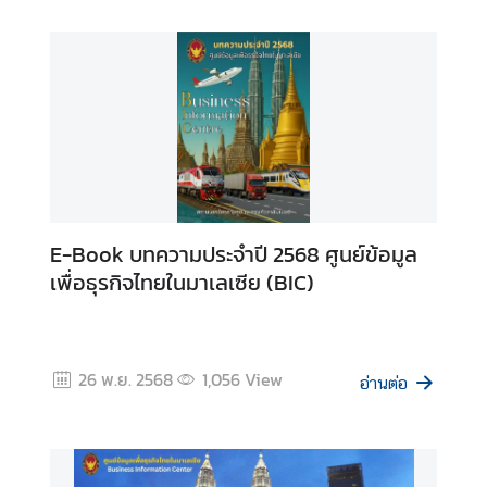
ศู
น
ย์
นั
ก
ศึ
ก
ษ
า
E-Book บทความประจำปี 2568 ศูนย์ข้อมูล
ไ
เพื่อธุรกิจไทยในมาเลเซีย (BIC)
ท
ย
ใ
น
26 พ.ย. 2568
1,056
View
อ่านต่อ
ม
า
เ
ล