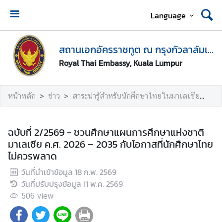
Language
ห
น้
สถานเอกอัครราชทูต ณ กรุงกัวลาลัมเปอร์
า
Royal Thai Embassy, Kuala Lumpur
แ
ร
ก
หน้าหลัก
ข่าว
สาระน่ารู้สำหรับนักศึกษาไทยในมาเลเซีย
ฉบ
ส
ถ
ฉบับที่ 2/2569 - ชวนศึกษาแผนการศึกษาแห่งชาติ
า
มาเลเซีย ค.ศ. 2026 – 2035 กับโอกาสที่นักศึกษาไทย
น
ไม่ควรพลาด
เ
วันที่นำเข้าข้อมูล
18 ก.พ. 2569
อ
วันที่ปรับปรุงข้อมูล
11 พ.ค. 2569
ก
อั
506
view
ค
ร