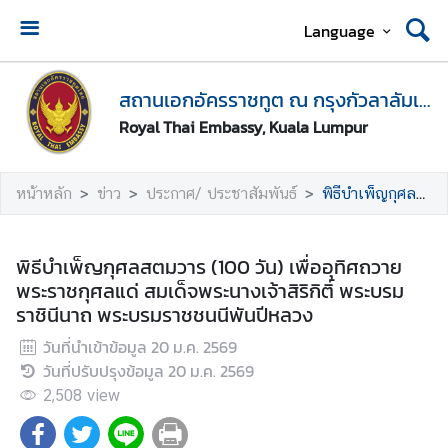
Language
ห
น้
สถานเอกอัครราชทูต ณ กรุงกัวลาลัมเปอร์
า
Royal Thai Embassy, Kuala Lumpur
แ
ร
ก
หน้าหลัก
ข่าว
ประกาศ/ ประชาสัมพันธ์
พิธีบำเพ็ญกุศลสตมวาร (100 วัน) เพื่ออุทิศถวายพระราชกุศลแด่ สมเด็จพระนางเจ้าสิริกิติ์ พระบรมราชินีนาถ พระบรมราชชนนีพันปีหลวง
ส
ถ
พิธีบำเพ็ญกุศลสตมวาร (100 วัน) เพื่ออุทิศถวาย
า
พระราชกุศลแด่ สมเด็จพระนางเจ้าสิริกิติ์ พระบรม
น
ราชินีนาถ พระบรมราชชนนีพันปีหลวง
เ
วันที่นำเข้าข้อมูล
20 ม.ค. 2569
อ
วันที่ปรับปรุงข้อมูล
20 ม.ค. 2569
ก
อั
2,508
view
ค
ร