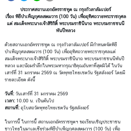
ร
ประกาศสถานเอกอัครราชทูต ณ กรุงกัวลาลัมเปอร์
า
เรื่อง พิธีบำเพ็ญกุศลสตมวาร (100 วัน) เพื่ออุทิศถวายพระราชกุศล
ช
แด่ สมเด็จพระนางเจ้าสิริกิติ์ พระบรมราชินีนาถ พระบรมราชชนนี
ทู
พันปีหลวง
ต
ฯ
ด้วยสถานเอกอัครราชทูต ณ กรุงกัวลาลัมเปอร์ มีกำหนดจัดพิธี
บำเพ็ญกุศลสตมวาร (100 วัน) เพื่ออุทิศถวายพระราชกุศลแด่
สมเด็จพระนางเจ้าสิริกิติ์ พระบรมราชินีนาถ พระบรมราชชนนีพันปี
ศู
หลวง และน้อมรำลึกในพระมหากรุณาธิคุณอันหาที่สุดมิได้ ในวัน
น
เสาร์ที่ 31 มกราคม 2569 ณ วัดพุทธไทยเชตวัน รัฐสลังงอร์ โดยมี
ย์
รายละเอียด ดังนี้
ข่
า
วันที่:
วันเสาร์ที่ 31 มกราคม 2569
ว
เวลา:
10.00 น. เป็นต้นไป
สถานที่:
อุโบสถวัดพุทธไทยเชตวัน รัฐสลังงอร์
ง
า
ในการนี้ ในการนี้ สถานเอกอัครราชทูตฯ ขอเรียนเชิญประชาชน
น
ชาวไทยในมาเลเซียร่วมพิธีบำเพ็ญกุศลสตมวาร (100 วัน) เพื่อ