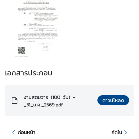
e
s
)
ศู
น
ย์
ข้
อ
เอกสารประกอบ
มู
ล
เ
งานสตมวาร_(100_วัน)_-
ดาวน์โหลด
พื่
_31_ม.ค._2569.pdf
อ
ธุ
ร
กิ
ก่อนหน้า
ถัดไป
จ