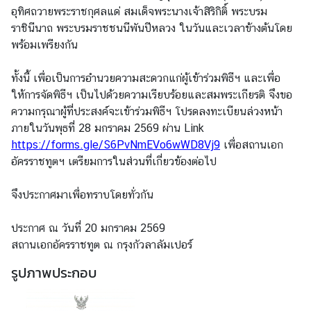
ก
อุทิศถวายพระราชกุศลแด่ สมเด็จพระนางเจ้าสิริกิติ์ พระบรม
ง
ราชินีนาถ พระบรมราชชนนีพันปีหลวง ในวันและเวลาข้างต้นโดย
สุ
พร้อมเพรียงกัน
ล
(
ทั้งนี้ เพื่อเป็นการอำนวยความสะดวกแก่ผู้เข้าร่วมพิธีฯ และเพื่อ
C
ให้การจัดพิธีฯ เป็นไปด้วยความเรียบร้อยและสมพระเกียรติ จึงขอ
o
ความกรุณาผู้ที่ประสงค์จะเข้าร่วมพิธีฯ โปรดลงทะเบียนล่วงหน้า
n
ภายในวันพุธที่ 28 มกราคม 2569 ผ่าน Link
s
https://forms.gle/S6PvNmEVo6wWD8Vj9
เพื่อสถานเอก
u
อัครราชทูตฯ เตรียมการในส่วนที่เกี่ยวข้องต่อไป
l
a
จึงประกาศมาเพื่อทราบโดยทั่วกัน
r
S
ประกาศ ณ วันที่ 20 มกราคม 2569
e
สถานเอกอัครราชทูต ณ กรุงกัวลาลัมเปอร์
r
รูปภาพประกอบ
v
i
c