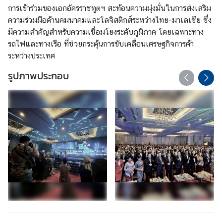
ก
การเข้าร่วมของเอกอัครราชทูตฯ สะท้อนความมุ่งมั่นในการส่งเสริม
ง
ความร่วมมือด้านคมนาคมและโลจิสติกส์ระหว่างไทย-มาเลเซีย ซึ่ง
สุ
มีความสำคัญสำหรับความเชื่อมโยงระดับภูมิภาค โดยเฉพาะทาง
ล
รถไฟและทางเรือ ที่ช่วยกระตุ้นการขับเคลื่อนเศรษฐกิจการค้า
(
ระหว่างประเทศ
C
รูปภาพประกอบ
o
n
s
u
l
a
r
S
e
r
v
i
c