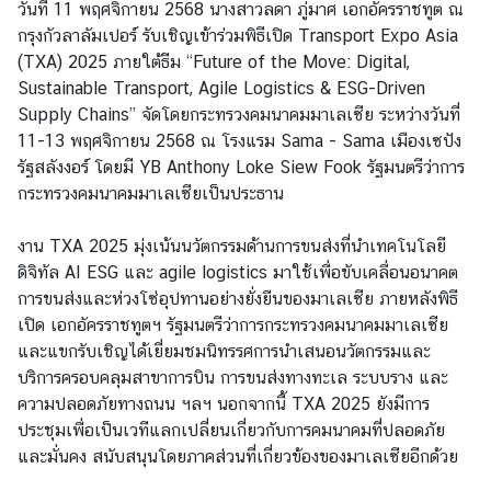
วันที่ 11 พฤศจิกายน 2568 นางสาวลดา ภู่มาศ เอกอัครราชทูต ณ
ร
กรุงกัวลาลัมเปอร์ รับเชิญเข้าร่วมพิธีเปิด Transport Expo Asia
า
(TXA) 2025 ภายใต้ธีม “Future of the Move: Digital,
ช
Sustainable Transport, Agile Logistics & ESG-Driven
ทู
Supply Chains” จัดโดยกระทรวงคมนาคมมาเลเซีย ระหว่างวันที่
ต
11-13 พฤศจิกายน 2568 ณ โรงแรม Sama - Sama เมืองเซปัง
ฯ
รัฐสลังงอร์ โดยมี YB Anthony Loke Siew Fook รัฐมนตรีว่าการ
กระทรวงคมนาคมมาเลเซียเป็นประธาน
ศู
งาน TXA 2025 มุ่งเน้นนวัตกรรมด้านการขนส่งที่นำเทคโนโลยี
น
ดิจิทัล AI ESG และ agile logistics มาใช้เพื่อขับเคลื่อนอนาคต
ย์
การขนส่งและห่วงโซ่อุปทานอย่างยั่งยืนของมาเลเซีย ภายหลังพิธี
ข่
เปิด เอกอัครราชทูตฯ รัฐมนตรีว่าการกระทรวงคมนาคมมาเลเซีย
า
และแขกรับเชิญได้เยี่ยมชมนิทรรศการนำเสนอนวัตกรรมและ
ว
บริการครอบคลุมสาขาการบิน การขนส่งทางทะเล ระบบราง และ
ความปลอดภัยทางถนน ฯลฯ นอกจากนี้ TXA 2025 ยังมีการ
ง
ประชุมเพื่อเป็นเวทีแลกเปลี่ยนเกี่ยวกับการคมนาคมที่ปลอดภัย
า
และมั่นคง สนับสนุนโดยภาคส่วนที่เกี่ยวข้องของมาเลเซียอีกด้วย
น