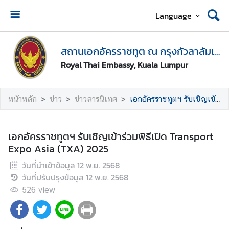
Language
ห
น้
สถานเอกอัครราชทูต ณ กรุงกัวลาลัมเปอร์
า
Royal Thai Embassy, Kuala Lumpur
แ
ร
ก
หน้าหลัก
ข่าว
ข่าวสารนิเทศ
เอกอัครราชทูตฯ รับเชิญเข้าร่วมพิธีเปิด Transport Expo Asia (TXA) 2025
ส
ถ
เอกอัครราชทูตฯ รับเชิญเข้าร่วมพิธีเปิด Transport
า
Expo Asia (TXA) 2025
น
วันที่นำเข้าข้อมูล
12 พ.ย. 2568
เ
วันที่ปรับปรุงข้อมูล
12 พ.ย. 2568
อ
ก
526
view
อั
ค
ร