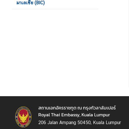
มาเลเซีย (BIC)
ร
า
ช
ทู
ต
ฯ
ศู
น
ย์
ข่
า
ว
สถานเอกอัครราชทูต ณ กรุงกัวลาลัมเปอร์
ง
Royal Thai Embassy, Kuala Lumpur
า
206 Jalan Ampang 50450, Kuala Lumpur
น