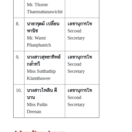
S
Mr. Thorne
t
Thaenrattanawichit
u
นายวรุตม์ เปลี่ยน
เลขานุการโท
d
8.
พานิช
e
Second
n
Mr. Warut
Secretary
t
Plianphanich
s
นางสาวสุทธาทิพย์
เลขานุการโท
9.
i
กล่ำทวี
Second
n
Miss Sutthathip
Secretary
M
Klamthawee
a
l
นางสาวไพลิน ดี
เลขานุการโท
10.
a
นาน
Second
y
Miss Pailin
Secretary
s
Deenan
i
a
(