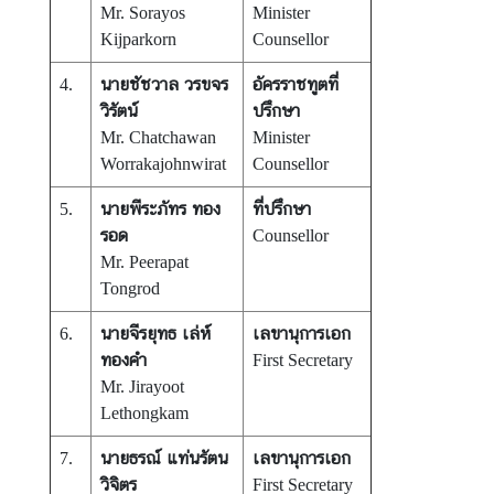
V
Mr. Sorayos
Minister
i
Kijparkorn
Counsellor
s
นายชัชวาล วรขจร
อัครราชทูตที่
4.
a
วิรัตน์
ปรึกษา
Mr. Chatchawan
Minister
C
Worrakajohnwirat
Counsellor
e
นายพีระภัทร ทอง
ที่ปรึกษา
5.
n
รอด
Counsellor
t
Mr. Peerapat
r
Tongrod
e
f
นายจีรยุทธ เล่ห์
เลขานุการเอก
6.
o
ทองคำ
First Secretary
r
Mr. Jirayoot
T
Lethongkam
h
a
นายธรณ์ แท่นรัตน
เลขานุการเอก
7.
i
วิจิตร
First Secretary