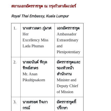
i
สถานเอกอัครราชทูต ณ กรุงกัวลาลัมเปอร์
a
C
Royal Thai Embassy, Kuala Lumpur
e
n
นางสาวลดา ภู่มาศ
เอกอัครราชทูต
1.
t
Her
Ambassador
r
Excellency Miss
Extraordinary
e
Lada Phumas
and
Plenipotentiary
C
นายอนันต์ พิกุล
อัครราชทูตและ
2.
o
ทิพย์สาคร
รองหัวหน้า
n
สำนักงาน
Mr. Anan
s
Pikultipsakorn
Minister and
u
Deputy Chief
l
of Mission
a
r
นายสรยศ กิจภา
อัครราชทูตที่
3.
/
กรณ์
ปรึกษา