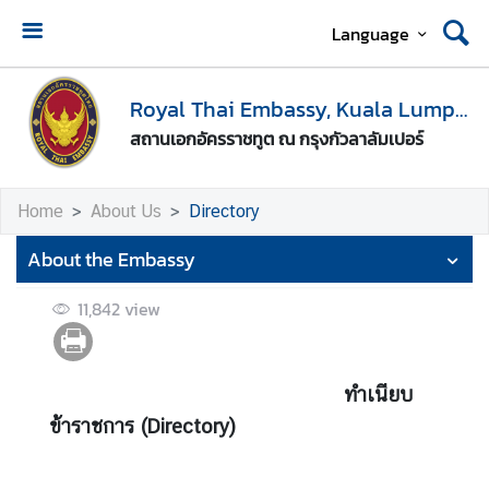
Language
H
o
Royal Thai Embassy, Kuala Lumpur
m
สถานเอกอัครราชทูต ณ กรุงกัวลาลัมเปอร์
e
A
Home
About Us
Directory
b
o
About the Embassy
u
t
11,842
view
U
s
ทำเนียบ
M
ข้าราชการ (Directory)
e
d