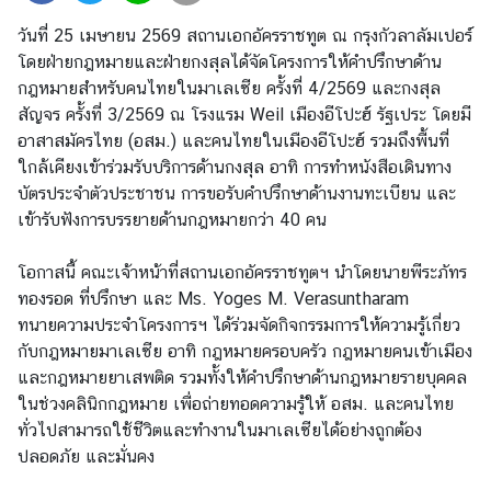
ร
วันที่ 25 เมษายน 2569 สถานเอกอัครราชทูต ณ กรุงกัวลาลัมเปอร์
า
โดยฝ่ายกฎหมายและฝ่ายกงสุลได้จัดโครงการให้คำปรึกษาด้าน
ช
กฎหมายสำหรับคนไทยในมาเลเซีย ครั้งที่ 4/2569 และกงสุล
ทู
สัญจร ครั้งที่ 3/2569 ณ โรงแรม Weil เมืองอีโปะฮ์ รัฐเประ โดยมี
ต
อาสาสมัครไทย (อสม.) และคนไทยในเมืองอีโปะฮ์ รวมถึงพื้นที่
ฯ
ใกล้เคียงเข้าร่วมรับบริการด้านกงสุล อาทิ การทำหนังสือเดินทาง
บัตรประจำตัวประชาชน การขอรับคำปรึกษาด้านงานทะเบียน และ
เข้ารับฟังการบรรยายด้านกฎหมายกว่า 40 คน
ศู
น
โอกาสนี้ คณะเจ้าหน้าที่สถานเอกอัครราชทูตฯ นำโดยนายพีระภัทร
ย์
ทองรอด ที่ปรึกษา และ Ms. Yoges M. Verasuntharam
ข่
ทนายความประจำโครงการฯ ได้ร่วมจัดกิจกรรมการให้ความรู้เกี่ยว
า
กับกฎหมายมาเลเซีย อาทิ กฎหมายครอบครัว กฎหมายคนเข้าเมือง
ว
และกฎหมายยาเสพติด รวมทั้งให้คำปรึกษาด้านกฎหมายรายบุคคล
ในช่วงคลินิกกฎหมาย เพื่อถ่ายทอดความรู้ให้ อสม. และคนไทย
ง
ทั่วไปสามารถใช้ชีวิตและทำงานในมาเลเซียได้อย่างถูกต้อง
า
ปลอดภัย และมั่นคง
น