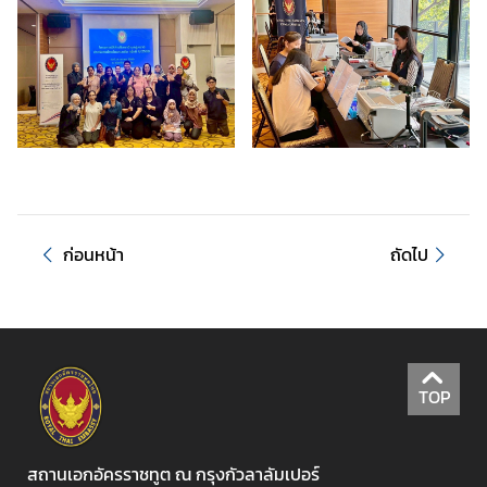
e
s
)
ศู
น
ย์
ข้
อ
ก่อนหน้า
ถัดไป
มู
ล
เ
พื่
อ
TOP
ธุ
ร
กิ
สถานเอกอัครราชทูต ณ กรุงกัวลาลัมเปอร์
จ