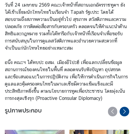
ก
วันที่ 24 เมษายน 2569 คณะเจ้าหน้าที่สถานเอกอัครราชทูตฯ ยัง
ง
ได้เข้าเยี่ยมนักโทษไทยในเรือนจำ Tapah รัฐเประ โดยได้
สุ
สอบถามถึงสภาพความเป็นอยู่ทั่วไป สุขภาพ สวัสดิภาพและความ
ล
ปลอดภัย การติดต่อสื่อสารกับครอบครัว ตลอดจนให้คำแนะนำด้าน
(
สิทธิและกฎหมาย รวมทั้งได้หารือกับเจ้าหน้าที่เรือนจำเพื่อขอรับ
C
การสนับสนุนในการดูแลสวัสดิภาพและอำนวยความสะดวกที่
o
จำเป็นแก่นักโทษไทยอย่างเหมาะสม
n
s
อนึ่ง คณะฯ ได้พบปะ อสม. เมืองอีโปะฮ์ เพื่อแลกเปลี่ยนข้อมูล
u
สถานการณ์ของคนไทยในพื้นที่ ตลอดจนรับฟังปัญหา อุปสรรค
l
และข้อเสนอแนะในการปฏิบัติงาน เพื่อให้การดำเนินภารกิจในการ
a
ดูแลและคุ้มครองคนไทยในมาเลเซียมีความเข้มแข็งและมี
r
ประสิทธิภาพยิ่งขึ้น ตามนโยบายการทูตเพื่อประชาชน โดยมุ่งเน้น
S
การกงสุลเชิงรุก (Proactive Consular Diplomacy)
e
รูปภาพประกอบ
r
v
i
c