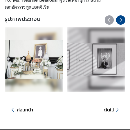
16. Ms. Nesrine Belaiouar ผู้ช่วยเลขานุการ สถาน
e
เอกอัครราชทูตแอลจีเรีย
s
รูปภาพประกอบ
)
ศู
น
ย์
ข้
อ
มู
ล
เ
พื่
อ
ธุ
ก่อนหน้า
ถัดไป
ร
กิ
จ