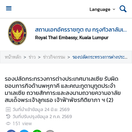
Language
ห
น้
สถานเอกอัครราชทูต ณ กรุงกัวลาลัมเปอร์
า
Royal Thai Embassy, Kuala Lumpur
แ
ร
ก
หน้าหลัก
ข่าว
ข่าวกิจกรรม
รองปลัดกระทรวงการต่างประเทศมาเลเซีย รับผิดชอบภารกิจด้านพหุภาคี และคณะทูตานุทูตประจำมาเลเซีย ถวายสักการะและลงนามถวายความอาลัย สมเด็จพระเจ้าลูกเธอ เจ้าฟ้าพัชรกิติยาภา ฯ (2)
ส
ถ
รองปลัดกระทรวงการต่างประเทศมาเลเซีย รับผิด
า
ชอบภารกิจด้านพหุภาคี และคณะทูตานุทูตประจำ
น
มาเลเซีย ถวายสักการะและลงนามถวายความอาลัย
เ
สมเด็จพระเจ้าลูกเธอ เจ้าฟ้าพัชรกิติยาภา ฯ (2)
อ
วันที่นำเข้าข้อมูล
24 มิ.ย. 2569
ก
วันที่ปรับปรุงข้อมูล
2 ก.ค. 2569
อั
ค
151
view
ร